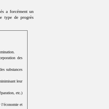
édés a forcément un
ce type de progrès
imination.
orporation des
 des substances
minimisant leur
éparation, etc.)
r l’économie et