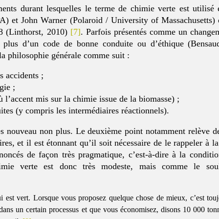
nts durant lesquelles le terme de chimie verte est utilisé
PA) et John Warner (Polaroid / University of Massachusetts)
98 (Linthorst, 2010)
[7]
. Parfois présentés comme un change
nt plus d’un code de bonne conduite ou d’éthique (Bensau
a philosophie générale comme suit :
s accidents ;
gie ;
ù l’accent mis sur la chimie issue de la biomasse) ;
tes (y compris les intermédiaires réactionnels).
rès nouveau non plus. Le deuxième point notamment relève de
s, et il est étonnant qu’il soit nécessaire de le rappeler à l
noncés de façon très pragmatique, c’est-à-dire à la conditio
himie verte est donc très modeste, mais comme le sou
ui est vert. Lorsque vous proposez quelque chose de mieux, c’est touj
dans un certain processus et que vous économisez, disons 10 000 ton