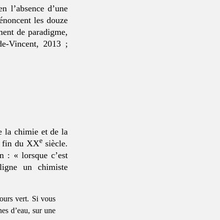
 en l’absence d’une
 énoncent les douze
ment de paradigme,
de-Vincent, 2013 ;
 la chimie et de la
e
a fin du XX
siècle.
n : « lorsque c’est
ligne un chimiste
ours vert. Si vous
nes d’eau, sur une