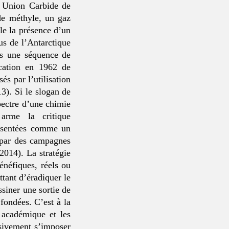
e Union Carbide de
de méthyle, un gaz
le la présence d’un
us de l’Antarctique
ès une séquence de
ication en 1962 de
s par l’utilisation
3). Si le slogan de
pectre d’une chimie
arme la critique
résentées comme un
s par des campagnes
014). La stratégie
énéfiques, réels ou
tant d’éradiquer le
siner une sortie de
 fondées. C’est à la
 académique et les
ssivement s’imposer