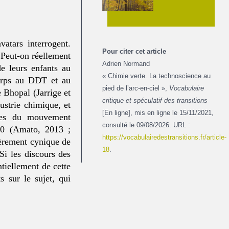
atars interrogent.
Pour citer cet article
 Peut-on réellement
Adrien Normand
e leurs enfants au
« Chimie verte. La technoscience au
corps au DDT et au
pied de l’arc-en-ciel »,
Vocabulaire
 Bhopal (Jarrige et
critique et spéculatif des transitions
ustrie chimique, et
[En ligne], mis en ligne le 15/11/2021,
ques du mouvement
consulté le 09/08/2026. URL :
960 (Amato, 2013 ;
https://vocabulairedestransitions.fr/article-
ièrement cynique de
18
.
Si les discours des
ntiellement de cette
s sur le sujet, qui