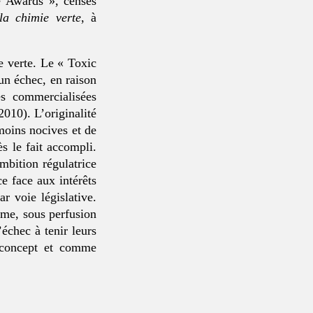
e Awards », censés
a chimie verte
, à
e verte. Le « Toxic
n échec, en raison
es commercialisées
2010). L’originalité
moins nocives et de
ès le fait accompli.
mbition régulatrice
e face aux intérêts
ar voie législative.
hme, sous perfusion
’échec à tenir leurs
 concept et comme