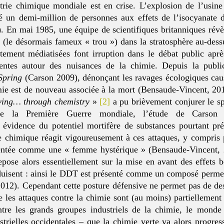
trie chimique mondiale est en crise. L’explosion de l’usin
un demi-million de personnes aux effets de l’isocyanate 
 En mai 1985, une équipe de scientifiques britanniques révè
e (le désormais fameux « trou ») dans la stratosphère au-dess
tement médiatisées font irruption dans le débat public apr
ulentes autour des nuisances de la chimie. Depuis la publ
 Spring
(Carson 2009), dénonçant les ravages écologiques causé
e est de nouveau associée à la mort (Bensaude-Vincent, 201
living… through chemistry
»
[2]
a pu brièvement conjurer le s
 de la Première Guerre mondiale, l’étude de Carson 
n évidence du potentiel mortifère de substances pourtant p
ie chimique réagit vigoureusement à ces attaques, y compri
sentée comme une « femme hystérique » (Bensaude-Vincent, 2
pose alors essentiellement sur la mise en avant des effets b
duisent : ainsi le DDT est présenté comme un composé permet
12). Cependant cette posture défensive ne permet pas de des
ue les attaques contre la chimie sont (au moins) partiellement
tre les grands groupes industriels de la chimie, le monde
strielles occidentales – que la chimie verte va alors progre