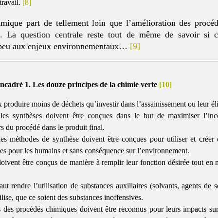
travail.
[8]
himique part de tellement loin que l’amélioration des proc
t. La question centrale reste tout de même de savoir si 
it peu aux enjeux environnementaux…
[9]
ncadré 1. Les douze principes de la chimie verte
[10]
x produire moins de déchets qu’investir dans l’assainissement ou leur él
les synthèses doivent être conçues dans le but de maximiser l’inc
rs du procédé dans le produit final.
les méthodes de synthèse doivent être conçues pour utiliser et créer
es pour les humains et sans conséquence sur l’environnement.
oivent être conçus de manière à remplir leur fonction désirée tout en 
aut rendre l’utilisation de substances auxiliaires (solvants, agents de s
tilise, que ce soient des substances inoffensives.
 des procédés chimiques doivent être reconnus pour leurs impacts su