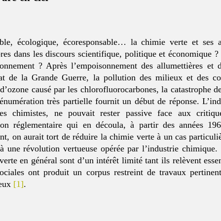
ble, écologique, écoresponsable… la chimie verte et ses av
res dans les discours scientifique, politique et économique ?
ironnement ? Après l’empoisonnement des allumettières et d
at de la Grande Guerre, la pollution des milieux et des 
d’ozone causé par les chlorofluorocarbones, la catastrophe de
numération très partielle fournit un début de réponse. L’ind
s chimistes, ne pouvait rester passive face aux criti
sion réglementaire qui en découla, à partir des années 1
, on aurait tort de réduire la chimie verte à un cas particul
à une révolution vertueuse opérée par l’industrie chimique. 
rte en général sont d’un intérêt limité tant ils relèvent esse
ociales ont produit un corpus restreint de travaux pertinent
jeux
[1]
.