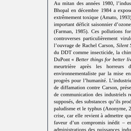
Au mitan des années 1980, l’indus
Bhopal en décembre 1984 a exposé 
extrêmement toxique (Amato, 1993).
important déficit saisonnier d’ozon
(Farman, 1985). Ces pollutions for
controverses particulièrement vir
l’ouvrage de Rachel Carson,
Silent
du DDT comme insecticide, la chimi
DuPont «
Better things for better 
meurtrière après les horreurs
environnementaliste par la mise e
progrès pour l’humanité. L’industr
de diffamation contre Carson, pré
de communication des industriels re
supposés, des substances qu’ils pro
paludisme et le typhus (Anonyme, 20
crise, car elle revient à admettre q
faveur d’un compromis inédit – en
administrations des puissances indu