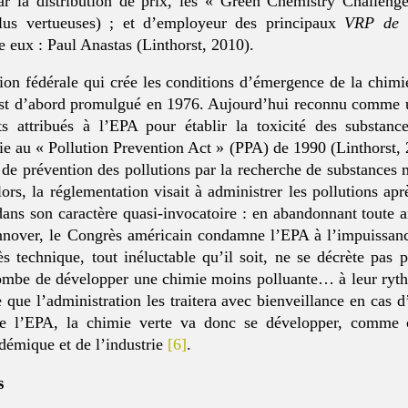
r la distribution de prix, les « Green Chemistry Challeng
plus vertueuses) ; et d’employeur des principaux
VRP de l
 eux : Paul Anastas (Linthorst, 2010).
tion fédérale qui crée les conditions d’émergence de la chimi
st d’abord promulgué en 1976. Aujourd’hui reconnu comme u
 attribués à l’EPA pour établir la toxicité des substanc
ie au « Pollution Prevention Act » (PPA) de 1990 (Linthorst, 
 de prévention des pollutions par la recherche de substances 
rs, la réglementation visait à administrer les pollutions apr
dans son caractère quasi-invocatoire : en abandonnant toute a
innover, le Congrès américain condamne l’EPA à l’impuissanc
s technique, tout inéluctable qu’il soit, ne se décrète pas p
ncombe de développer une chimie moins polluante… à leur ryt
 que l’administration les traitera avec bienveillance en cas d
de l’EPA, la chimie verte va donc se développer, comme
adémique et de l’industrie
[6]
.
s