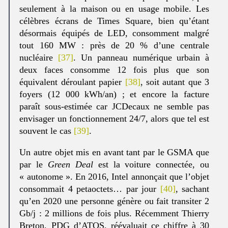
seulement à la maison ou en usage mobile. Les
célèbres écrans de Times Square, bien qu’étant
désormais équipés de LED, consomment malgré
tout 160 MW : près de 20 % d’une centrale
nucléaire
[37]
. Un panneau numérique urbain à
deux faces consomme 12 fois plus que son
équivalent déroulant papier
[38]
, soit autant que 3
foyers (12 000 kWh/an) ; et encore la facture
paraît sous-estimée car JCDecaux ne semble pas
envisager un fonctionnement 24/7, alors que tel est
souvent le cas
[39]
.
Un autre objet mis en avant tant par le GSMA que
par le
Green Deal
est la voiture connectée, ou
« autonome ». En 2016, Intel annonçait que l’objet
consommait 4 petaoctets… par jour
[40]
, sachant
qu’en 2020 une personne génère ou fait transiter 2
Gb/j : 2 millions de fois plus. Récemment Thierry
Breton, PDG d’ATOS, réévaluait ce chiffre à 30