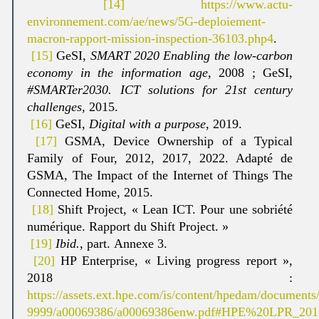
[14]
https://www.actu-
environnement.com/ae/news/5G-deploiement-
macron-rapport-mission-inspection-36103.php4
.
[15]
GeSI,
SMART 2020 Enabling the low-carbon
economy in the information age
, 2008 ; GeSI,
#SMARTer2030. ICT solutions for 21st century
challenges
, 2015.
[16]
GeSI,
Digital with a purpose
, 2019.
[17]
GSMA, Device Ownership of a Typical
Family of Four, 2012, 2017, 2022. Adapté de
GSMA, The Impact of the Internet of Things The
Connected Home, 2015.
[18]
Shift Project, « Lean ICT. Pour une sobriété
numérique. Rapport du Shift Project. »
[19]
Ibid.
, part. Annexe 3.
[20]
HP Enterprise, « Living progress report »,
2018 :
https://assets.ext.hpe.com/is/content/hpedam/document
9999/a00069386/a00069386enw.pdf#HPE%20LPR_20