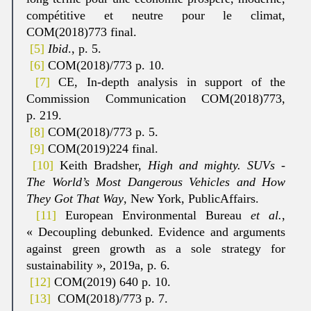
compétitive et neutre pour le climat,
COM(2018)773 final.
[5]
Ibid
., p. 5.
[6]
COM(2018)/773 p. 10.
[7]
CE, In-depth analysis in support of the
Commission Communication COM(2018)773,
p. 219.
[8]
COM(2018)/773 p. 5.
[9]
COM(2019)224 final.
[10]
Keith Bradsher,
High and mighty. SUVs -
The World’s Most Dangerous Vehicles and How
They Got That Way
, New York, PublicAffairs.
[11]
European Environmental Bureau
et al.
,
« Decoupling debunked. Evidence and arguments
against green growth as a sole strategy for
sustainability », 2019a, p. 6.
[12]
COM(2019) 640 p. 10.
[13]
COM(2018)/773 p. 7.