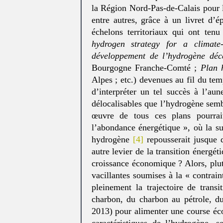
la Région Nord-Pas-de-Calais pour 
entre autres, grâce à un livret d’é
échelons territoriaux qui ont ten
hydrogen strategy for a climate
développement de l’hydrogène déc
Bourgogne Franche-Comté ;
Plan 
Alpes ; etc.) devenues au fil du tem
d’interpréter un tel succès à l’a
délocalisables que l’hydrogène sem
œuvre de tous ces plans pourra
l’abondance énergétique », où la su
hydrogène
[4]
repousserait jusque d
autre levier de la transition énergét
croissance économique ? Alors, plut
vacillantes soumises à la « contrai
pleinement la trajectoire de trans
charbon, du charbon au pétrole, du 
2013) pour alimenter une course éco