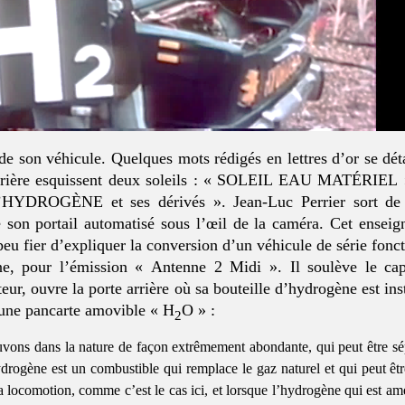
 de son véhicule. Quelques mots rédigés en lettres d’or se dé
 arrière esquissent deux soleils : « SOLEIL EAU MATÉRIEL 
L’HYDROGÈNE et ses dérivés ». Jean-Luc Perrier sort de 
son portail automatisé sous l’œil de la caméra. Cet enseign
u fier d’expliquer la conversion d’un véhicule de série fonct
ne, pour l’émission « Antenne 2 Midi ». Il soulève le cap
r, ouvre la porte arrière où sa bouteille d’hydrogène est insta
 une pancarte amovible « H
O » :
2
vons dans la nature de façon extrêmement abondante, qui peut être s
’hydrogène est un combustible qui remplace le gaz naturel et qui peut être
a locomotion, comme c’est le cas ici, et lorsque l’hydrogène qui est a