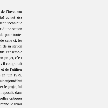
 de l’inventeur
tat actuel des
ent technique
r d’une station
ide pour toutes
de celle-ci, les
n de sa station
itue l’ensemble
n projet, c’est
 : il comportait
t de l’utiliser
e en juin 1979,
ait aujourd’hui
r le projet, lui
 reposait, dans
lles critiques
renne le relais