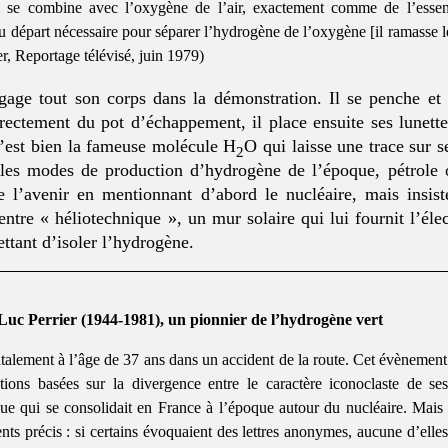
i, se combine avec l’oxygène de l’air, exactement comme de l’esse
au départ nécessaire pour séparer l’hydrogène de l’oxygène [il ramasse 
er, Reportage télévisé, juin 1979)
ngage tout son corps dans la démonstration. Il se penche et
irectement du pot d’échappement, il place ensuite ses lunet
’est bien la fameuse molécule H
O qui laisse une trace sur se
2
 les modes de production d’hydrogène de l’époque, pétrole 
e l’avenir en mentionnant d’abord le nucléaire, mais insist
entre « héliotechnique », un mur solaire qui lui fournit l’élec
ettant d’isoler l’hydrogène.
Luc Perrier (1944-1981), un pionnier de l’hydrogène vert
talement à l’âge de 37 ans dans un accident de la route. Cet évènement
ions basées sur la divergence entre le caractère iconoclaste de ses
que qui se consolidait en France à l’époque autour du nucléaire. Mais 
nts précis : si certains évoquaient des lettres anonymes, aucune d’elles