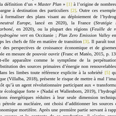
la définition d’un «
Master Plan
»
[1]
à l’origine de nombreu
pargne à destination des particuliers
[2]
. Outre ces exemples
u à formaliser des plans visant au déploiement de l’hydro
-neutral Europe
, lancé en 2020), la France (
Stratégie
arboné
, en 2020), ou la plupart des régions (
Feuille de 
hydrogène vert
en Occitanie ;
Plan Zero Emission Valley
en
ps les chefs de file en matière de transition
[3]
. Il paraît tou
une des perspectives de croissance économique et de giseme
ble en mesure de pouvoir ouvrir (Franc et Matéo, 2015, p. 1
it-elle apparaître comme le symptôme de la perpétuat
bstitution des sources primaires d’énergie non renouvelables
ans les limbes toute référence explicite à la sobriété
[5]
qui
ique (Villalba, 2018), présente le risque de mettre à mal l’ima
ôt qu’à un agent révolutionnaire participant aux « transforma
nte écologique forte » (Nadaï et Wallenborn, 2019), l’hydro
itions énergétiques réduites à leur seule dimension techni
pétrole au nucléaire, ont choisi d’additionner les sources 
nomique mortifère. Après une première partie servant à rappe