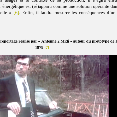
es usages et le contexte de sa production, il s’agira ensui
ur énergétique est (ré)apparu comme une solution opérante dan
nnelle »
[6]
. Enfin, il faudra mesurer les conséquences d’un
 reportage réalisé par « Antenne 2 Midi » autour du prototype de 
1979
[7]