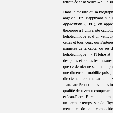
retrouvée et sa veuve – qui a s
Dans la mesure où sa biographie
angevin. En s’appuyant sur 
applications
(1981), on appren
théorique à l’université cathol
héliotechnique et d’un véhicu
celles et tous ceux qui s’intéres
manières de la capter ou ses do
héliotechnique – « l’Héliostat »
des plans et toutes les mesures
que ce dernier ne se limitait p
une dimension mobilité puisque
directement comme carburant 
Jean-Luc Perrier creusait des t
qualifié de « vert » compte-tenu
et Jean-Pierre Barrault, un ami
un premier temps, sur de l’hyd
mettant en doute la compositio