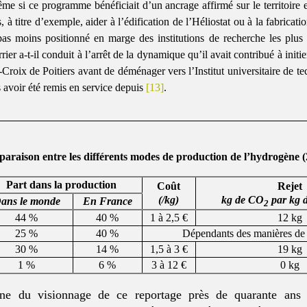
me si ce programme bénéficiait d’un ancrage affirmé sur le territoire e
à titre d’exemple, aider à l’édification de l’Héliostat ou à la fabricati
 pas moins positionné en marge des institutions de recherche les plus t
er a-t-il conduit à l’arrêt de la dynamique qu’il avait contribué à initie
-Croix de Poitiers avant de déménager vers l’Institut universitaire de te
 avoir été remis en service depuis
[13]
.
araison entre les différents modes de production de l’hydrogène 
Part dans la production
Coût
Rejet
(/kg)
kg de CO
par kg 
ans le monde
En France
2
44 %
40 %
1 à 2,5 €
12 kg
25 %
40 %
Dépendants des manières de
30 %
14 %
1,5 à 3 €
19 kg
1 %
6 %
3 à 12 €
0 kg
ne du visionnage de ce reportage près de quarante ans 