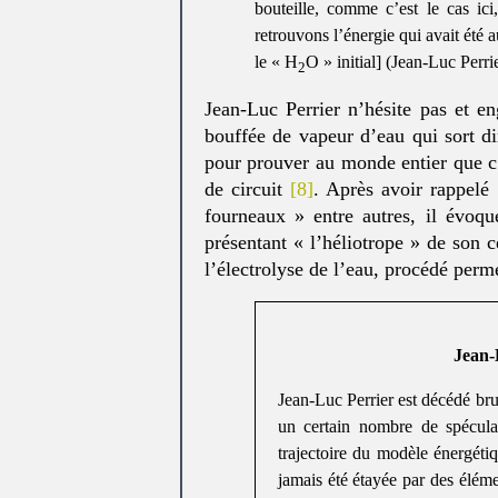
bouteille, comme c’est le cas ic
retrouvons l’énergie qui avait été 
le « H
O » initial] (Jean-Luc Perri
2
Jean-Luc Perrier n’hésite pas et e
bouffée de vapeur d’eau qui sort d
pour prouver au monde entier que c
de circuit
[8]
. Après avoir rappelé
fourneaux » entre autres, il évoqu
présentant « l’héliotrope » de son c
l’électrolyse de l’eau, procédé perm
Jean-
Jean-Luc Perrier est décédé bru
un certain nombre de spéculat
trajectoire du modèle énergéti
jamais été étayée par des éléme