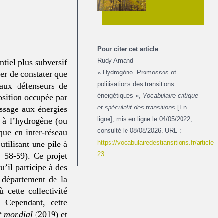
Pour citer cet article
Rudy Amand
tiel plus subversif
« Hydrogène. Promesses et
lier de constater que
politisations des transitions
 aux défenseurs de
énergétiques »,
Vocabulaire critique
position occupée par
et spéculatif des transitions
[En
ssage aux énergies
ligne], mis en ligne le 04/05/2022,
s à l’hydrogène (ou
consulté le 08/08/2026. URL :
ique en inter-réseau
https://vocabulairedestransitions.fr/article-
utilisant une pile à
23
.
. 58-59). Ce projet
u’il participe à des
u département de la
cette collectivité
 Cependant, cette
t
mondial
(2019) et