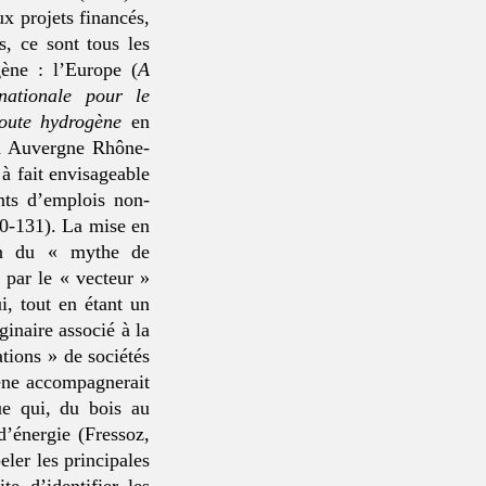
x projets financés,
, ce sont tous les
gène : l’Europe (
A
 nationale pour le
route hydrogène
en
 Auvergne Rhône-
t à fait envisageable
nts d’emplois non-
30-131). La mise en
ion du « mythe de
 par le « vecteur »
, tout en étant un
ginaire associé à la
tions » de sociétés
gène accompagnerait
que qui, du bois au
d’énergie (Fressoz,
ler les principales