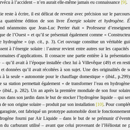
urvécu à l’accident – n’en aurait elle-même jamais eu connaissance
[9]
.
 reste à écrire, il est délicat de revenir avec précision sur le parcours
la quatrième édition de son livre
Énergie solaire et hydrogène. É
d néanmoins que Jean-Luc Perrier était « Professeur d’enseignem
ique de l’Ouest » et qu’il se présentait également comme « Constructeu
le hydrogène » (
op. cit.
, p. 3). Cet ouvrage constitue un véritable gu
sent à l’énergie solaire : l’auteur revient entre autres sur les capacités 
maines d’applications. Il consacre une partie entière à la présentatio
 – qu’il avait à l’époque installée chez lui à Villevêque (49) et en rest
 et données qu’il avait récoltées à son sujet. Une des originalités de so
as à la seule « autonomie pour le chauffage domestique » (
ibid.
, p.299)
 sa station permettait également « de transformer l’eau en hydrogène e
» (
ibid.
, p. 282). Un an après la première mondiale de son four solair
rous dans son jardin dans le but de stocker l’hydrogène liquide – qui ser
 de son origine solaire – produit par son installation
[10]
. Pour compléte
 garagiste, ont fabriqué un prototype automobile dont le fonctionnement
rogène fourni par Air Liquide – dans le but de se prémunir d’éventue
n du carburant utilisé – avant que celui provenant de l’Héliostat ne p