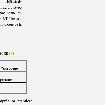
t mobilisait de
on du prototype
raditionnelles.
r. L’Héliostat a
chnologie de la
(2018)
[14]
d’hydrogène
 produire
après sa première