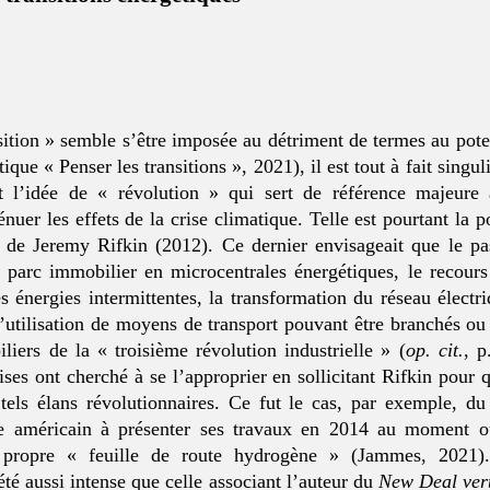
ition » semble s’être imposée au détriment de termes au poten
itique « Penser les transitions », 2021), il est tout à fait singu
t l’idée de « révolution » qui sert de référence majeure
énuer les effets de la crise climatique. Telle est pourtant la 
de Jeremy Rifkin (2012). Ce dernier envisageait que le pa
u parc immobilier en microcentrales énergétiques, le recour
s énergies intermittentes, la transformation du réseau électr
 l’utilisation de moyens de transport pouvant être branchés ou 
liers de la « troisième révolution industrielle » (
op. cit.
, p
aises ont cherché à se l’approprier en sollicitant Rifkin pour q
 tels élans révolutionnaires. Ce fut le cas, par exemple, d
te américain à présenter ses travaux en 2014 au moment où 
a propre « feuille de route hydrogène » (Jammes, 2021).
té aussi intense que celle associant l’auteur du
New Deal ver