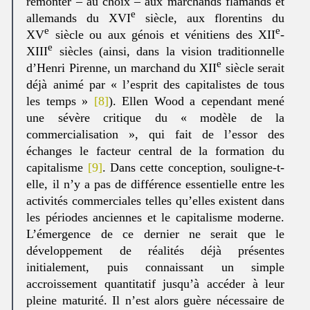
remonter – au choix – aux marchands flamands et
e
allemands du XVI
siècle, aux florentins du
e
e
XV
siècle ou aux génois et vénitiens des XII
-
e
XIII
siècles (ainsi, dans la vision traditionnelle
e
d’Henri Pirenne, un marchand du XII
siècle serait
déjà animé par « l’esprit des capitalistes de tous
les temps »
[8]
). Ellen Wood a cependant mené
une sévère critique du « modèle de la
commercialisation », qui fait de l’essor des
échanges le facteur central de la formation du
capitalisme
[9]
. Dans cette conception, souligne-t-
elle, il n’y a pas de différence essentielle entre les
activités commerciales telles qu’elles existent dans
les périodes anciennes et le capitalisme moderne.
L’émergence de ce dernier ne serait que le
développement de réalités déjà présentes
initialement, puis connaissant un simple
accroissement quantitatif jusqu’à accéder à leur
pleine maturité. Il n’est alors guère nécessaire de