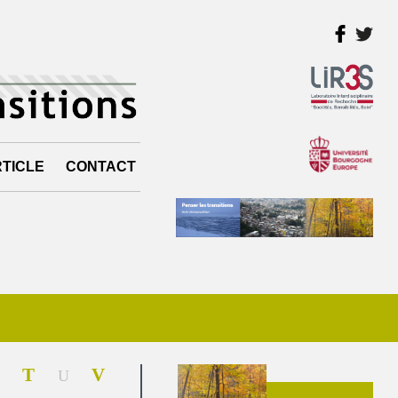
TICLE
CONTACT
T
V
U