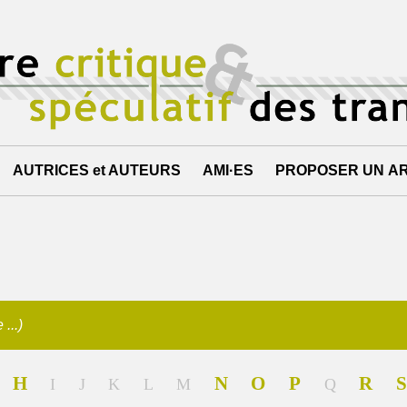
AUTRICES et AUTEURS
AMI·ES
PROPOSER UN AR
...)
H
N
O
P
R
S
I
J
K
L
M
Q